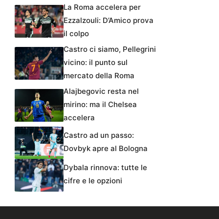
La Roma accelera per
Ezzalzouli: D’Amico prova
il colpo
Castro ci siamo, Pellegrini
vicino: il punto sul
mercato della Roma
Alajbegovic resta nel
mirino: ma il Chelsea
accelera
Castro ad un passo:
Dovbyk apre al Bologna
Dybala rinnova: tutte le
cifre e le opzioni