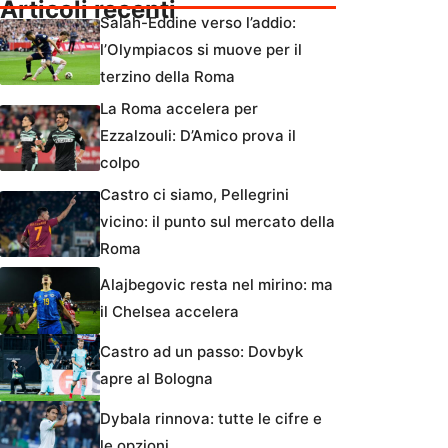
Articoli recenti
Salah-Eddine verso l’addio:
l’Olympiacos si muove per il
terzino della Roma
La Roma accelera per
Ezzalzouli: D’Amico prova il
colpo
Castro ci siamo, Pellegrini
vicino: il punto sul mercato della
Roma
Alajbegovic resta nel mirino: ma
il Chelsea accelera
Castro ad un passo: Dovbyk
apre al Bologna
Dybala rinnova: tutte le cifre e
le opzioni