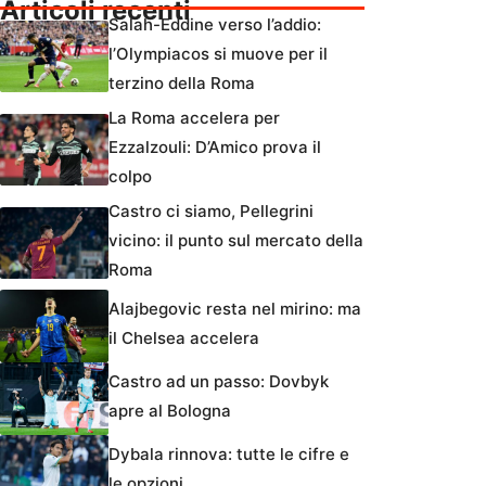
Articoli recenti
Salah-Eddine verso l’addio:
l’Olympiacos si muove per il
terzino della Roma
La Roma accelera per
Ezzalzouli: D’Amico prova il
colpo
Castro ci siamo, Pellegrini
vicino: il punto sul mercato della
Roma
Alajbegovic resta nel mirino: ma
il Chelsea accelera
Castro ad un passo: Dovbyk
apre al Bologna
Dybala rinnova: tutte le cifre e
le opzioni