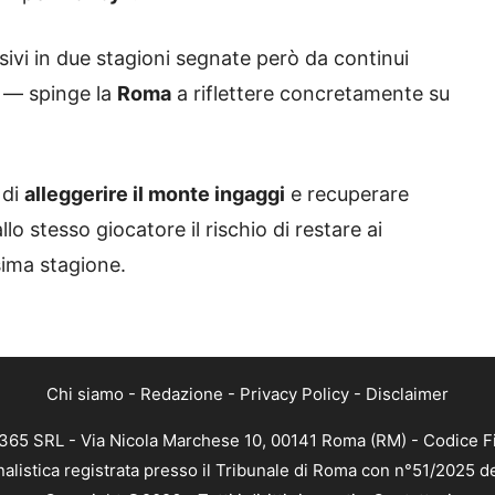
ssivi in due stagioni segnate però da continui
e — spinge la
Roma
a riflettere concretamente su
 di
alleggerire il monte ingaggi
e recuperare
lo stesso giocatore il rischio di restare ai
sima stagione.
Chi siamo
-
Redazione
-
Privacy Policy
-
Disclaimer
 365 SRL - Via Nicola Marchese 10, 00141 Roma (RM) - Codice Fi
nalistica registrata presso il Tribunale di Roma con n°51/2025 d