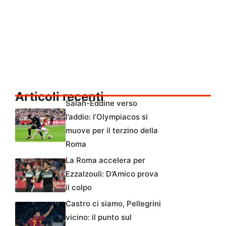
Articoli recenti
Salah-Eddine verso
l’addio: l’Olympiacos si
muove per il terzino della
Roma
La Roma accelera per
Ezzalzouli: D’Amico prova
il colpo
Castro ci siamo, Pellegrini
vicino: il punto sul