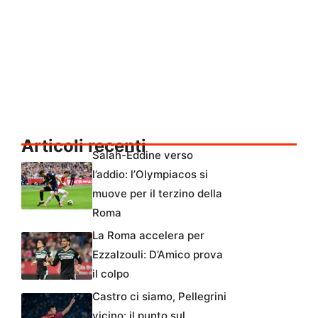
Articoli recenti
Salah-Eddine verso
l’addio: l’Olympiacos si
muove per il terzino della
Roma
La Roma accelera per
Ezzalzouli: D’Amico prova
il colpo
Castro ci siamo, Pellegrini
vicino: il punto sul