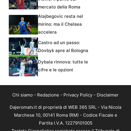
mercato della Roma
Alajbegovic resta nel
mirino: ma il Chelsea
accelera
Castro ad un passo:
Dovbyk apre al Bologna
Dybala rinnova: tutte le
cifre e le opzioni
Chi siamo
-
Redazione
-
Privacy Policy
-
Disclaimer
Dajeromatv.it di proprietà di WEB 365 SRL - Via Nicola
Marchese 10, 00141 Roma (RM) - Codice Fiscale e
Partita I.V.A. 12279101005
Testata Giornalistica registrata presso il Tribunale di