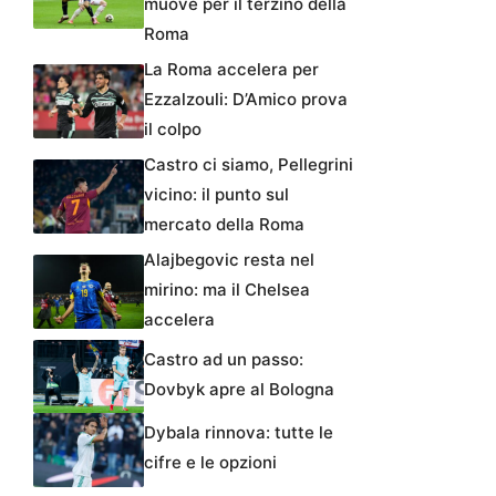
muove per il terzino della
Roma
La Roma accelera per
Ezzalzouli: D’Amico prova
il colpo
Castro ci siamo, Pellegrini
vicino: il punto sul
mercato della Roma
Alajbegovic resta nel
mirino: ma il Chelsea
accelera
Castro ad un passo:
Dovbyk apre al Bologna
Dybala rinnova: tutte le
cifre e le opzioni