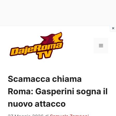
Vai
al
MENU
contenuto
Scamacca chiama
Roma: Gasperini sogna il
nuovo attacco