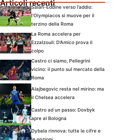
Articoli recenti
Salah-Eddine verso l’addio:
l’Olympiacos si muove per il
terzino della Roma
La Roma accelera per
Ezzalzouli: D’Amico prova il
colpo
Castro ci siamo, Pellegrini
vicino: il punto sul mercato della
Roma
Alajbegovic resta nel mirino: ma
il Chelsea accelera
Castro ad un passo: Dovbyk
apre al Bologna
Dybala rinnova: tutte le cifre e
le opzioni