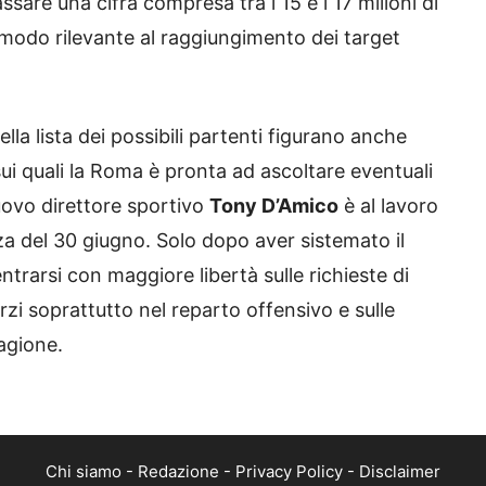
assare una cifra compresa tra i 15 e i 17 milioni di
modo rilevante al raggiungimento dei target
lla lista dei possibili partenti figurano anche
i sui quali la Roma è pronta ad ascoltare eventuali
uovo direttore sportivo
Tony D’Amico
è al lavoro
za del 30 giugno. Solo dopo aver sistemato il
ntrarsi con maggiore libertà sulle richieste di
rzi soprattutto nel reparto offensivo e sulle
tagione.
Chi siamo
-
Redazione
-
Privacy Policy
-
Disclaimer