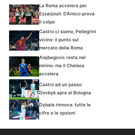
La Roma accelera per
Ezzalzouli: D’Amico prova
il colpo
Castro ci siamo, Pellegrini
vicino: il punto sul
mercato della Roma
Alajbegovic resta nel
mirino: ma il Chelsea
accelera
Castro ad un passo:
Dovbyk apre al Bologna
Dybala rinnova: tutte le
cifre e le opzioni