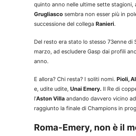
quinto anno nelle ultime sette stagioni, a
Grugliasco
sembra non esser più in pole 
successione del collega
Ranieri
.
Del resto era stato lo stesso 73enne di S
marzo, ad escludere Gasp dai profili an
anno.
E allora? Chi resta? I soliti nomi.
Pioli, A
e, udite udite,
Unai Emery.
Il Re di coppe
l’
Aston Villa
andando davvero vicino ad 
raggiunto la finale di Champions in pr
Roma-Emery, non è il mo