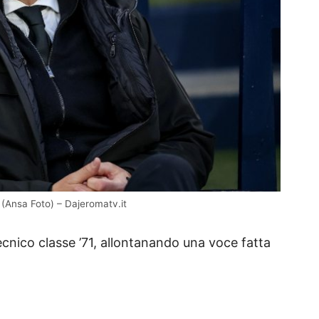
 (Ansa Foto) – Dajeromatv.it
 tecnico classe ’71, allontanando una voce fatta