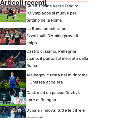
Articoli recenti
Salah-Eddine verso l’addio:
l’Olympiacos si muove per il
terzino della Roma
La Roma accelera per
Ezzalzouli: D’Amico prova il
colpo
Castro ci siamo, Pellegrini
vicino: il punto sul mercato della
Roma
Alajbegovic resta nel mirino: ma
il Chelsea accelera
Castro ad un passo: Dovbyk
apre al Bologna
Dybala rinnova: tutte le cifre e
le opzioni