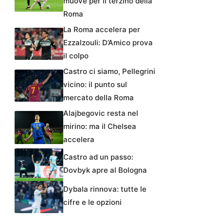
muove per il terzino della
Roma
La Roma accelera per
Ezzalzouli: D’Amico prova
il colpo
Castro ci siamo, Pellegrini
vicino: il punto sul
mercato della Roma
Alajbegovic resta nel
mirino: ma il Chelsea
accelera
Castro ad un passo:
Dovbyk apre al Bologna
Dybala rinnova: tutte le
cifre e le opzioni