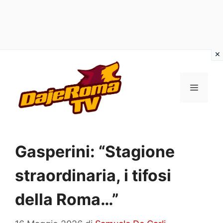
Vai
al
MENU
contenuto
Gasperini: “Stagione
straordinaria, i tifosi
della Roma…”