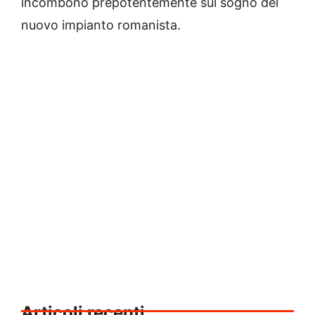
incombono prepotentemente sul sogno del
nuovo impianto romanista.
Articoli recenti