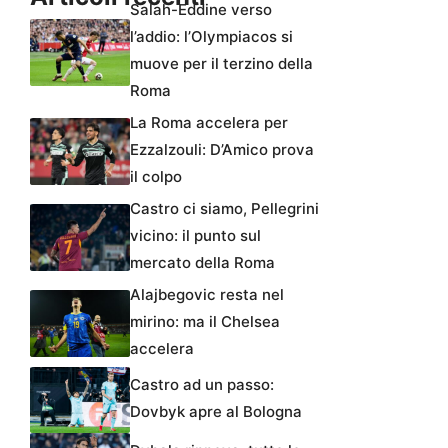
Salah-Eddine verso
l’addio: l’Olympiacos si
muove per il terzino della
Roma
La Roma accelera per
Ezzalzouli: D’Amico prova
il colpo
Castro ci siamo, Pellegrini
vicino: il punto sul
mercato della Roma
Alajbegovic resta nel
mirino: ma il Chelsea
accelera
Castro ad un passo:
Dovbyk apre al Bologna