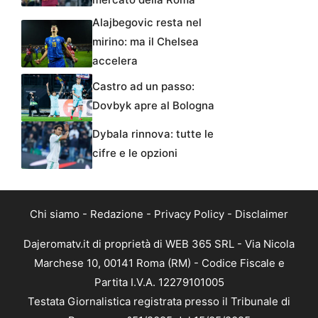
Alajbegovic resta nel
mirino: ma il Chelsea
accelera
Castro ad un passo:
Dovbyk apre al Bologna
Dybala rinnova: tutte le
cifre e le opzioni
Chi siamo
-
Redazione
-
Privacy Policy
-
Disclaimer
Dajeromatv.it di proprietà di WEB 365 SRL - Via Nicola
Marchese 10, 00141 Roma (RM) - Codice Fiscale e
Partita I.V.A. 12279101005
Testata Giornalistica registrata presso il Tribunale di