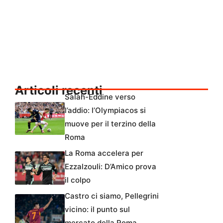
Articoli recenti
Salah-Eddine verso
l’addio: l’Olympiacos si
muove per il terzino della
Roma
La Roma accelera per
Ezzalzouli: D’Amico prova
il colpo
Castro ci siamo, Pellegrini
vicino: il punto sul
mercato della Roma