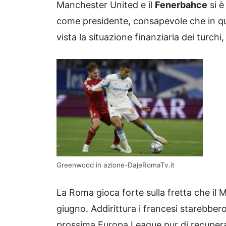
Manchester United e il
Fenerbahce
si è
come presidente, consapevole che in 
vista la situazione finanziaria dei turch
Greenwood in azione-DajeRomaTv.it
La Roma gioca forte sulla fretta che il Ma
giugno. Addirittura i francesi starebber
prossima Europa League pur di recuper