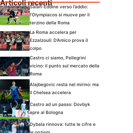
Articoli recenti
Salah-Eddine verso l’addio:
l’Olympiacos si muove per il
terzino della Roma
La Roma accelera per
Ezzalzouli: D’Amico prova il
colpo
Castro ci siamo, Pellegrini
vicino: il punto sul mercato della
Roma
Alajbegovic resta nel mirino: ma
il Chelsea accelera
Castro ad un passo: Dovbyk
apre al Bologna
Dybala rinnova: tutte le cifre e
le opzioni