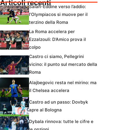
Articoli recenti
Salah-Eddine verso l’addio:
l’Olympiacos si muove per il
terzino della Roma
La Roma accelera per
Ezzalzouli: D’Amico prova il
colpo
Castro ci siamo, Pellegrini
vicino: il punto sul mercato della
Roma
Alajbegovic resta nel mirino: ma
il Chelsea accelera
Castro ad un passo: Dovbyk
apre al Bologna
Dybala rinnova: tutte le cifre e
le opzioni