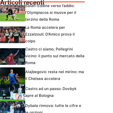
Articoli recenti
Salah-Eddine verso l’addio:
l’Olympiacos si muove per il
terzino della Roma
La Roma accelera per
Ezzalzouli: D’Amico prova il
colpo
Castro ci siamo, Pellegrini
vicino: il punto sul mercato della
Roma
Alajbegovic resta nel mirino: ma
il Chelsea accelera
Castro ad un passo: Dovbyk
apre al Bologna
Dybala rinnova: tutte le cifre e
le opzioni