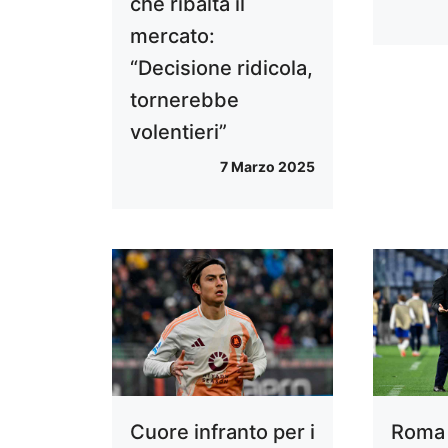
che ribalta il
mercato:
“Decisione ridicola,
tornerebbe
volentieri”
7 Marzo 2025
Cuore infranto per i
Roma 