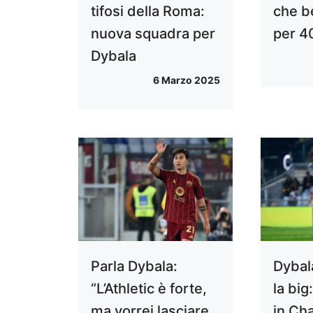
tifosi della Roma:
che b
nuova squadra per
per 40
Dybala
6 Marzo 2025
Parla Dybala:
Dybal
“L’Athletic è forte,
la big
ma vorrei lasciare
in Ch