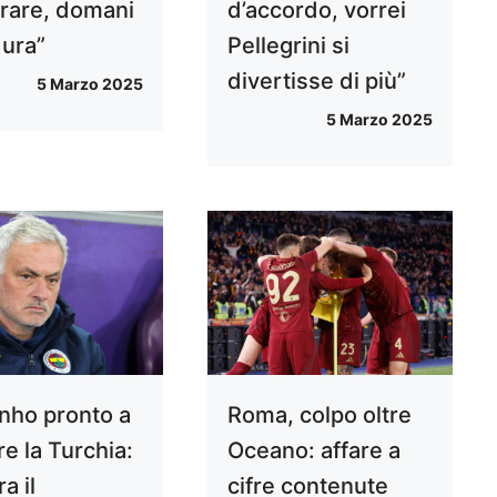
orare, domani
d’accordo, vorrei
dura”
Pellegrini si
divertisse di più”
5 Marzo 2025
5 Marzo 2025
nho pronto a
Roma, colpo oltre
re la Turchia:
Oceano: affare a
a il
cifre contenute