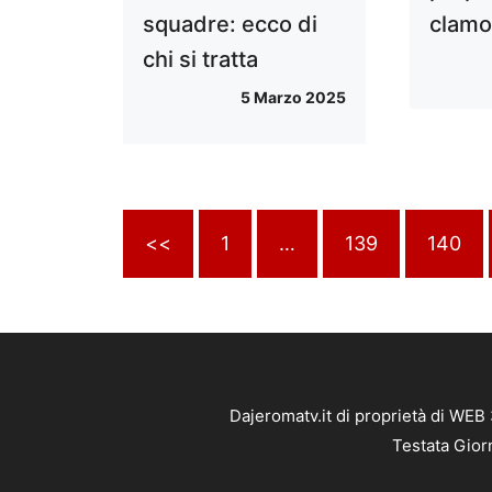
clamo
squadre: ecco di
chi si tratta
5 Marzo 2025
<<
1
…
139
140
Dajeromatv.it di proprietà di WEB
Testata Gior