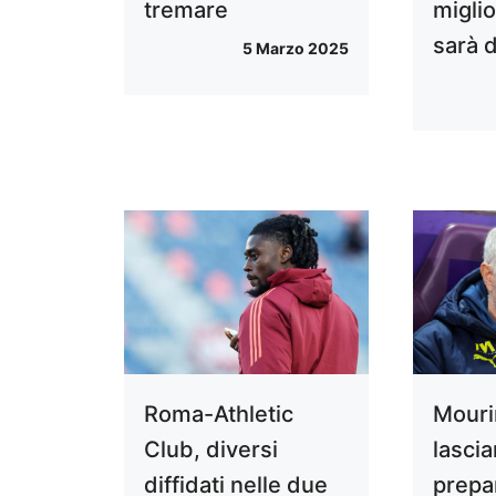
tremare
migli
sarà 
5 Marzo 2025
Mouri
Roma-Athletic
lascia
Club, diversi
prepar
diffidati nelle due