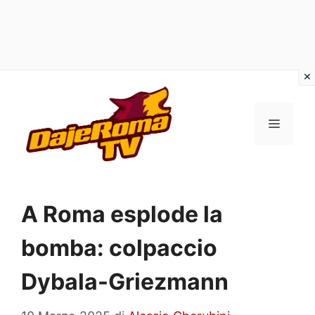
Vai
al
MENU
contenuto
A Roma esplode la
bomba: colpaccio
Dybala-Griezmann