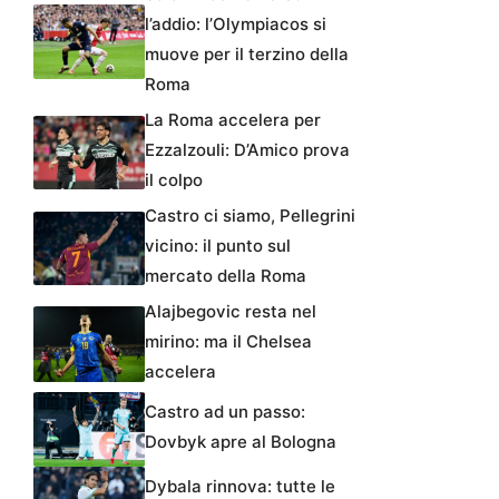
l’addio: l’Olympiacos si
muove per il terzino della
Roma
La Roma accelera per
Ezzalzouli: D’Amico prova
il colpo
Castro ci siamo, Pellegrini
vicino: il punto sul
mercato della Roma
Alajbegovic resta nel
mirino: ma il Chelsea
accelera
Castro ad un passo:
Dovbyk apre al Bologna
Dybala rinnova: tutte le