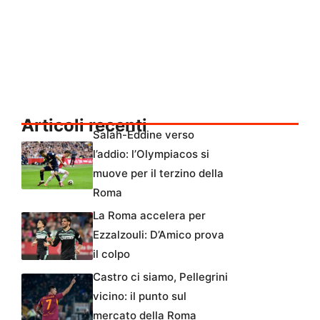
Articoli recenti
Salah-Eddine verso
l’addio: l’Olympiacos si
muove per il terzino della
Roma
La Roma accelera per
Ezzalzouli: D’Amico prova
il colpo
Castro ci siamo, Pellegrini
vicino: il punto sul
mercato della Roma