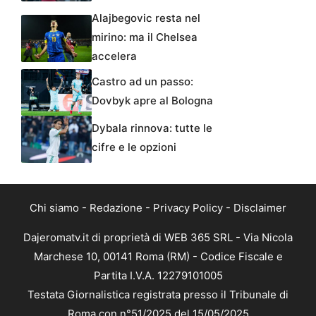
Alajbegovic resta nel
mirino: ma il Chelsea
accelera
Castro ad un passo:
Dovbyk apre al Bologna
Dybala rinnova: tutte le
cifre e le opzioni
Chi siamo
-
Redazione
-
Privacy Policy
-
Disclaimer
Dajeromatv.it di proprietà di WEB 365 SRL - Via Nicola
Marchese 10, 00141 Roma (RM) - Codice Fiscale e
Partita I.V.A. 12279101005
Testata Giornalistica registrata presso il Tribunale di
Roma con n°51/2025 del 15/05/2025