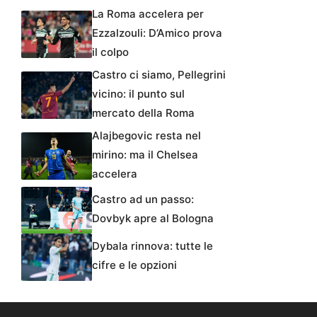
La Roma accelera per
Ezzalzouli: D’Amico prova
il colpo
Castro ci siamo, Pellegrini
vicino: il punto sul
mercato della Roma
Alajbegovic resta nel
mirino: ma il Chelsea
accelera
Castro ad un passo:
Dovbyk apre al Bologna
Dybala rinnova: tutte le
cifre e le opzioni