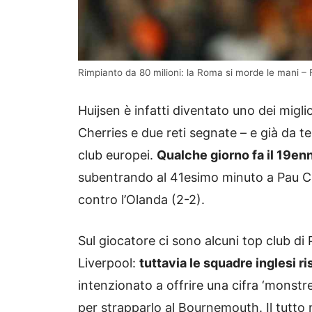
Rimpianto da 80 milioni: la Roma si morde le mani –
Huijsen è infatti diventato uno dei migli
Cherries e due reti segnate – e già da t
club europei.
Qualche giorno fa il 19en
subentrando al 41esimo minuto a Pau Cub
contro l’Olanda (2-2).
Sul giocatore ci sono alcuni top club d
Liverpool:
tuttavia le squadre inglesi r
intenzionato a offrire una cifra ‘monstre’
per strapparlo al Bournemouth. Il tutto