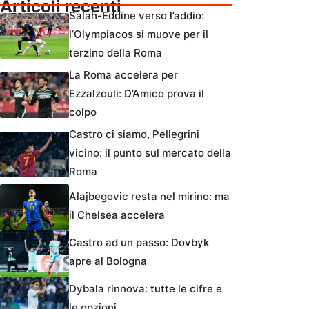
Articoli recenti
Salah-Eddine verso l’addio:
l’Olympiacos si muove per il
terzino della Roma
La Roma accelera per
Ezzalzouli: D’Amico prova il
colpo
Castro ci siamo, Pellegrini
vicino: il punto sul mercato della
Roma
Alajbegovic resta nel mirino: ma
il Chelsea accelera
Castro ad un passo: Dovbyk
apre al Bologna
Dybala rinnova: tutte le cifre e
le opzioni