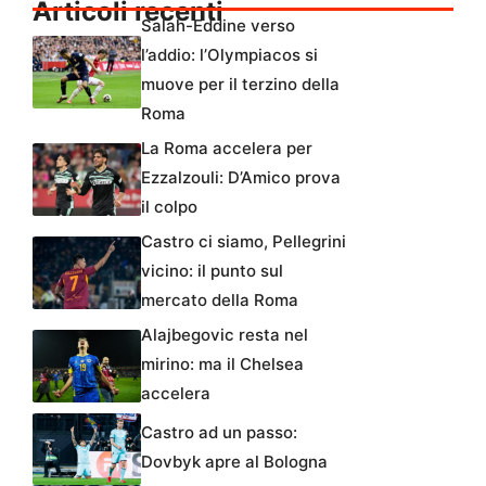
Articoli recenti
Salah-Eddine verso
l’addio: l’Olympiacos si
muove per il terzino della
Roma
La Roma accelera per
Ezzalzouli: D’Amico prova
il colpo
Castro ci siamo, Pellegrini
vicino: il punto sul
mercato della Roma
Alajbegovic resta nel
mirino: ma il Chelsea
accelera
Castro ad un passo:
Dovbyk apre al Bologna