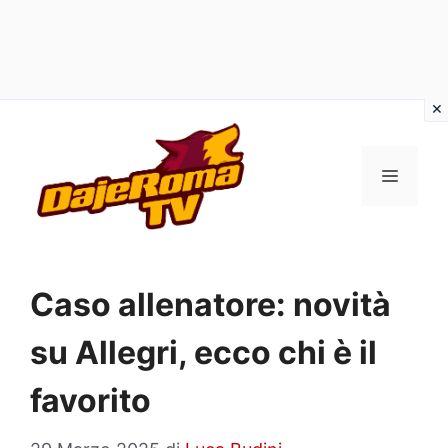
Vai
al
MENU
contenuto
Caso allenatore: novità
su Allegri, ecco chi è il
favorito