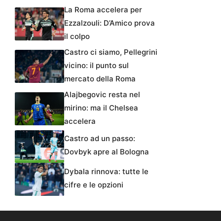
La Roma accelera per
Ezzalzouli: D’Amico prova
il colpo
Castro ci siamo, Pellegrini
vicino: il punto sul
mercato della Roma
Alajbegovic resta nel
mirino: ma il Chelsea
accelera
Castro ad un passo:
Dovbyk apre al Bologna
Dybala rinnova: tutte le
cifre e le opzioni