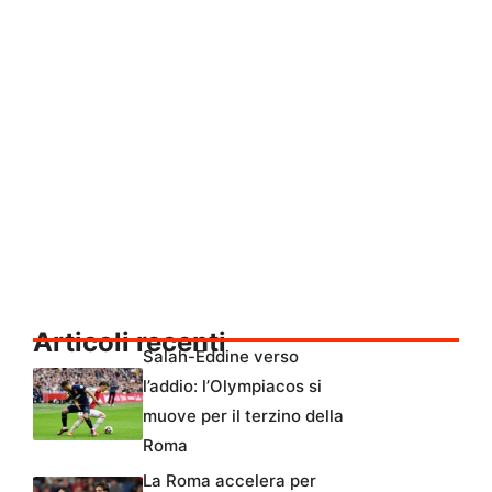
Articoli recenti
Salah-Eddine verso
l’addio: l’Olympiacos si
muove per il terzino della
Roma
La Roma accelera per