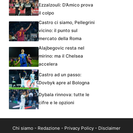
Ezzalzouli: D’Amico prova
il colpo
Castro ci siamo, Pellegrini
vicino: il punto sul
mercato della Roma
Alajbegovic resta nel
mirino: ma il Chelsea
accelera
Castro ad un passo:
Dovbyk apre al Bologna
Dybala rinnova: tutte le
cifre e le opzioni
Chi siamo
-
Redazione
-
Privacy Policy
-
Disclaimer