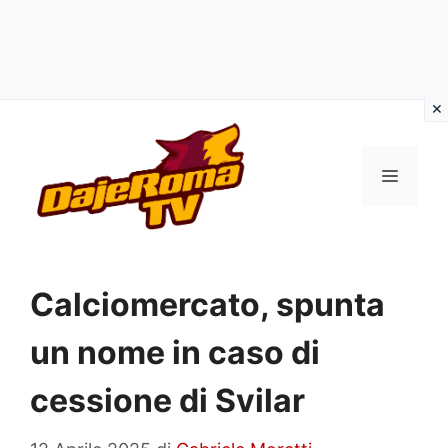
Vai
al
MENU
contenuto
Calciomercato, spunta
un nome in caso di
cessione di Svilar