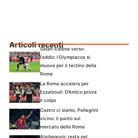
Articoli recenti
Salah-Eddine verso
l’addio: l’Olympiacos si
muove per il terzino della
Roma
La Roma accelera per
Ezzalzouli: D’Amico prova
il colpo
Castro ci siamo, Pellegrini
vicino: il punto sul
mercato della Roma
Alajbegovic resta nel