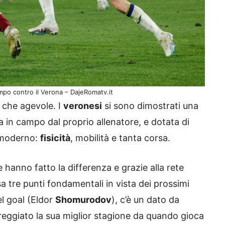
po contro il Verona – DajeRomatv.it
ro che agevole. I
veronesi
si sono dimostrati una
 in campo dal proprio allenatore, e dotata di
o moderno:
fisicità
, mobilità e tanta corsa.
ne hanno fatto la differenza e grazie alla rete
a tre punti fondamentali in vista dei prossimi
el goal (Eldor
Shomurodov
), c’è un dato da
areggiato la sua miglior stagione da quando gioca