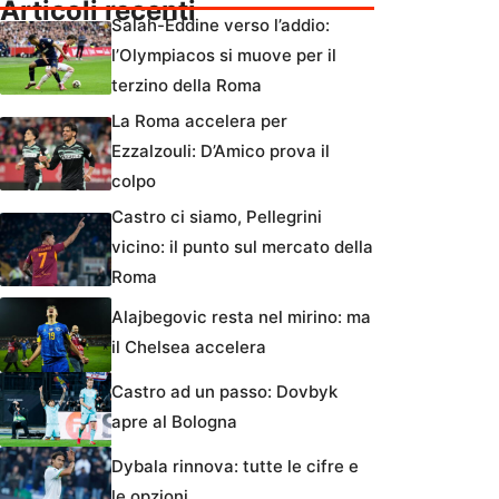
Articoli recenti
Salah-Eddine verso l’addio:
l’Olympiacos si muove per il
terzino della Roma
La Roma accelera per
Ezzalzouli: D’Amico prova il
colpo
Castro ci siamo, Pellegrini
vicino: il punto sul mercato della
Roma
Alajbegovic resta nel mirino: ma
il Chelsea accelera
Castro ad un passo: Dovbyk
apre al Bologna
Dybala rinnova: tutte le cifre e
le opzioni