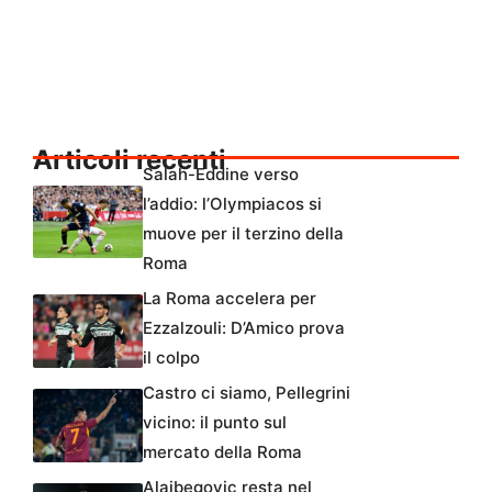
Articoli recenti
Salah-Eddine verso
l’addio: l’Olympiacos si
muove per il terzino della
Roma
La Roma accelera per
Ezzalzouli: D’Amico prova
il colpo
Castro ci siamo, Pellegrini
vicino: il punto sul
mercato della Roma
Alajbegovic resta nel