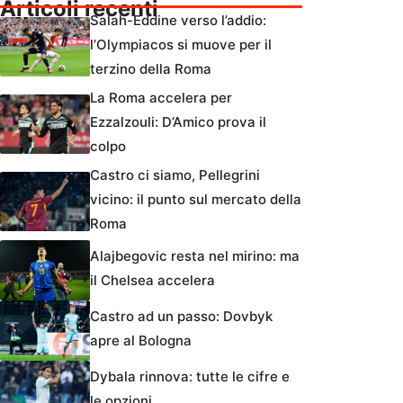
Articoli recenti
Salah-Eddine verso l’addio:
l’Olympiacos si muove per il
terzino della Roma
La Roma accelera per
Ezzalzouli: D’Amico prova il
colpo
Castro ci siamo, Pellegrini
vicino: il punto sul mercato della
Roma
Alajbegovic resta nel mirino: ma
il Chelsea accelera
Castro ad un passo: Dovbyk
apre al Bologna
Dybala rinnova: tutte le cifre e
le opzioni