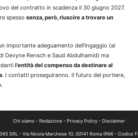
innovo del contratto in scadenza il 30 giugno 2027.
ire spesso
senza, però, riuscire a trovare un
r un importante adeguamento dell’ingaggio (al
di Devyne Rensch e Saud Abdulhamid) ma
rdanti
l’entità del compenso da destinare al
a
. I contatti proseguiranno. Il futuro del portiere,
e.
Chi siamo
-
Redazione
-
Privacy Policy
-
Disclaimer
 365 SRL - Via Nicola Marchese 10, 00141 Roma (RM) - Codice Fi