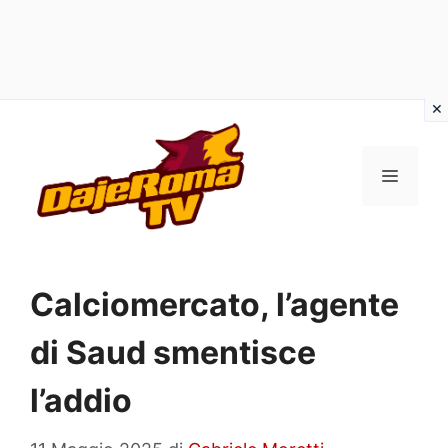
Vai
al
MENU
contenuto
Calciomercato, l’agente
di Saud smentisce
l’addio