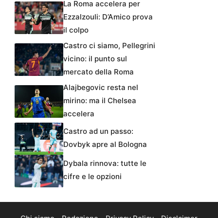
La Roma accelera per
Ezzalzouli: D’Amico prova
il colpo
Castro ci siamo, Pellegrini
vicino: il punto sul
mercato della Roma
Alajbegovic resta nel
mirino: ma il Chelsea
accelera
Castro ad un passo:
Dovbyk apre al Bologna
Dybala rinnova: tutte le
cifre e le opzioni