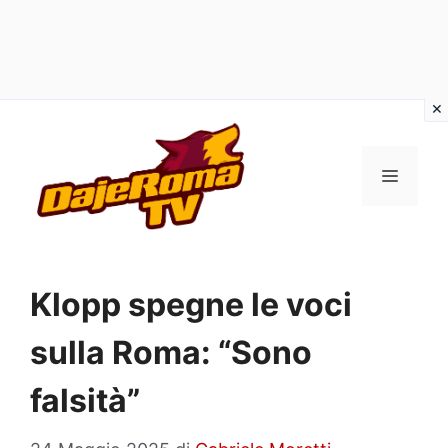
Vai
al
MENU
contenuto
Klopp spegne le voci
sulla Roma: “Sono
falsità”