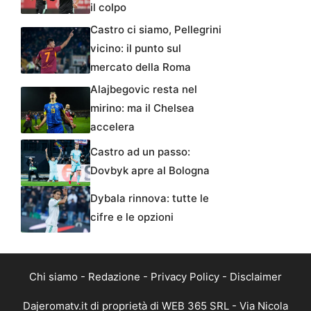
il colpo
Castro ci siamo, Pellegrini
vicino: il punto sul
mercato della Roma
Alajbegovic resta nel
mirino: ma il Chelsea
accelera
Castro ad un passo:
Dovbyk apre al Bologna
Dybala rinnova: tutte le
cifre e le opzioni
Chi siamo
-
Redazione
-
Privacy Policy
-
Disclaimer
Dajeromatv.it di proprietà di WEB 365 SRL - Via Nicola