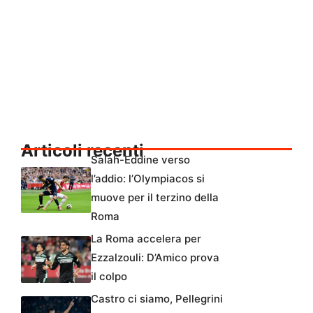
Articoli recenti
Salah-Eddine verso
l’addio: l’Olympiacos si
muove per il terzino della
Roma
La Roma accelera per
Ezzalzouli: D’Amico prova
il colpo
Castro ci siamo, Pellegrini