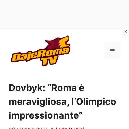
Vai
al
MENU
contenuto
Dovbyk: “Roma è
meravigliosa, l’Olimpico
impressionante”