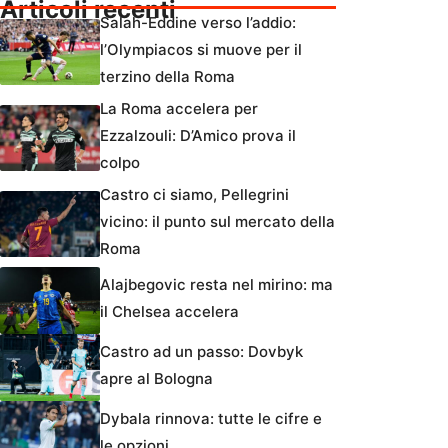
Articoli recenti
Salah-Eddine verso l’addio:
l’Olympiacos si muove per il
terzino della Roma
La Roma accelera per
Ezzalzouli: D’Amico prova il
colpo
Castro ci siamo, Pellegrini
vicino: il punto sul mercato della
Roma
Alajbegovic resta nel mirino: ma
il Chelsea accelera
Castro ad un passo: Dovbyk
apre al Bologna
Dybala rinnova: tutte le cifre e
le opzioni