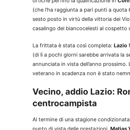
ortiche perfino la qualificazione in
Conf
(che l’ha raggiunta a pari punti a quota 
sesto posto in virtù della vittoria dei V
casalingo dei biancocelesti al cospetto 
La frittata è stata così completa:
Lazio
f
(di lì a pochi giorni sarebbe arrivata la
annunciata in vista dell’anno prossimo. 
veterano in scadenza non è stato nemme
Vecino, addio Lazio: Ro
centrocampista
Al termine di una stagione condizionata
punto di vista delle prestazioni,
Matìas 