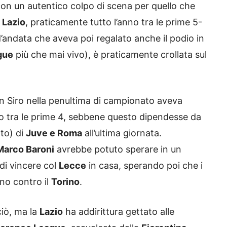
con un autentico colpo di scena per quello che
a
Lazio
, praticamente tutto l’anno tra le prime 5-
 d’andata che aveva poi regalato anche il podio in
gue
più che mai vivo), è praticamente crollata sul
n Siro nella penultima di campionato aveva
to tra le prime 4, sebbene questo dipendesse da
to) di
Juve e Roma
all’ultima giornata.
Marco Baroni
avrebbe potuto sperare in un
di vincere col
Lecce
in casa, sperando poi che i
eno contro il
Torino
.
ciò, ma la
Lazio
ha addirittura gettato alle