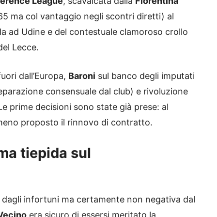
erence League
, scavalcata dalla
Fiorentina
65 ma col vantaggio negli scontri diretti) al
iola ad Udine e del contestuale clamoroso crollo
del Lecce.
uori dall’Europa,
Baroni
sul banco degli imputati
 separazione consensuale dal club) e rivoluzione
Le prime decisioni sono state già prese: al
no proposto il rinnovo di contratto.
ma tiepida sul
 dagli infortuni ma certamente non negativa dal
Vecino
era sicuro di essersi meritato la