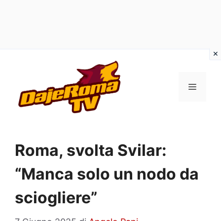
Vai
al
MENU
contenuto
Roma, svolta Svilar:
“Manca solo un nodo da
sciogliere”