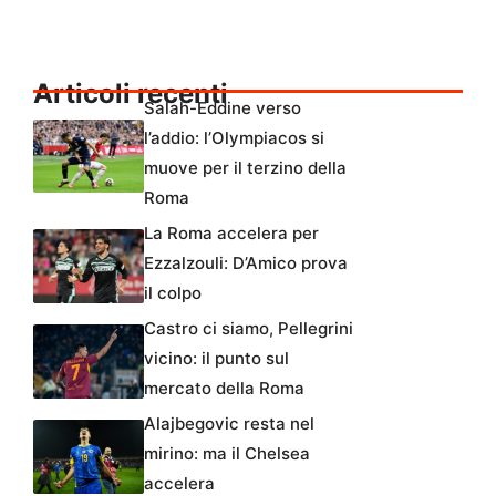
Articoli recenti
Salah-Eddine verso
l’addio: l’Olympiacos si
muove per il terzino della
Roma
La Roma accelera per
Ezzalzouli: D’Amico prova
il colpo
Castro ci siamo, Pellegrini
vicino: il punto sul
mercato della Roma
Alajbegovic resta nel
mirino: ma il Chelsea
accelera