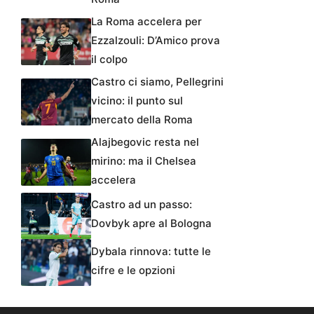
La Roma accelera per
Ezzalzouli: D’Amico prova
il colpo
Castro ci siamo, Pellegrini
vicino: il punto sul
mercato della Roma
Alajbegovic resta nel
mirino: ma il Chelsea
accelera
Castro ad un passo:
Dovbyk apre al Bologna
Dybala rinnova: tutte le
cifre e le opzioni