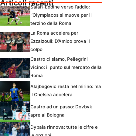
Articoli recenti
Salah-Eddine verso l’addio:
l’Olympiacos si muove per il
terzino della Roma
La Roma accelera per
Ezzalzouli: D’Amico prova il
colpo
Castro ci siamo, Pellegrini
vicino: il punto sul mercato della
Roma
Alajbegovic resta nel mirino: ma
il Chelsea accelera
Castro ad un passo: Dovbyk
apre al Bologna
Dybala rinnova: tutte le cifre e
le opzioni