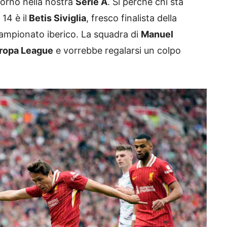
torno nella nostra
Serie A
. Si perché chi sta
14 è il
Betis Siviglia
, fresco finalista della
campionato iberico. La squadra di
Manuel
uropa League
e vorrebbe regalarsi un colpo