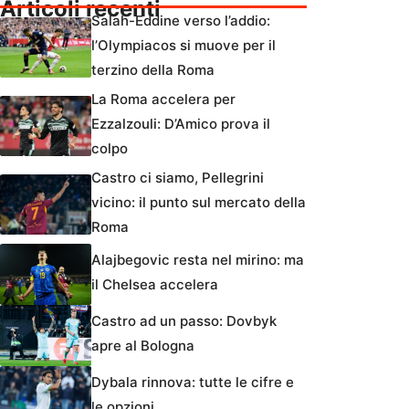
Articoli recenti
Salah-Eddine verso l’addio:
l’Olympiacos si muove per il
terzino della Roma
La Roma accelera per
Ezzalzouli: D’Amico prova il
colpo
Castro ci siamo, Pellegrini
vicino: il punto sul mercato della
Roma
Alajbegovic resta nel mirino: ma
il Chelsea accelera
Castro ad un passo: Dovbyk
apre al Bologna
Dybala rinnova: tutte le cifre e
le opzioni