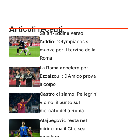
Articoli recenti
Salah-Eddine verso
l’addio: l’Olympiacos si
muove per il terzino della
Roma
La Roma accelera per
Ezzalzouli: D’Amico prova
il colpo
Castro ci siamo, Pellegrini
vicino: il punto sul
mercato della Roma
Alajbegovic resta nel
mirino: ma il Chelsea
accelera