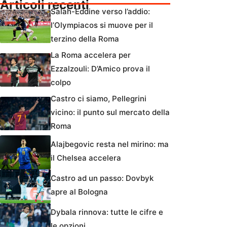
Articoli recenti
Salah-Eddine verso l’addio:
l’Olympiacos si muove per il
terzino della Roma
La Roma accelera per
Ezzalzouli: D’Amico prova il
colpo
Castro ci siamo, Pellegrini
vicino: il punto sul mercato della
Roma
Alajbegovic resta nel mirino: ma
il Chelsea accelera
Castro ad un passo: Dovbyk
apre al Bologna
Dybala rinnova: tutte le cifre e
le opzioni