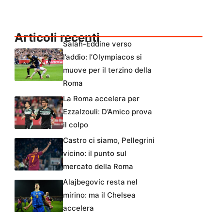
Articoli recenti
Salah-Eddine verso
l’addio: l’Olympiacos si
muove per il terzino della
Roma
La Roma accelera per
Ezzalzouli: D’Amico prova
il colpo
Castro ci siamo, Pellegrini
vicino: il punto sul
mercato della Roma
Alajbegovic resta nel
mirino: ma il Chelsea
accelera