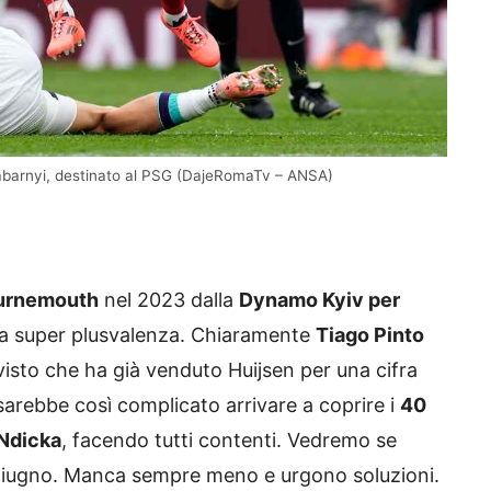
 Zabarnyi, destinato al PSG (DajeRomaTv – ANSA)
urnemouth
nel 2023 dalla
Dynamo Kyiv per
na super plusvalenza. Chiaramente
Tiago Pinto
 visto che ha già venduto Huijsen per una cifra
sarebbe così complicato arrivare a coprire i
40
 Ndicka
, facendo tutti contenti. Vedremo se
0 giugno. Manca sempre meno e urgono soluzioni.