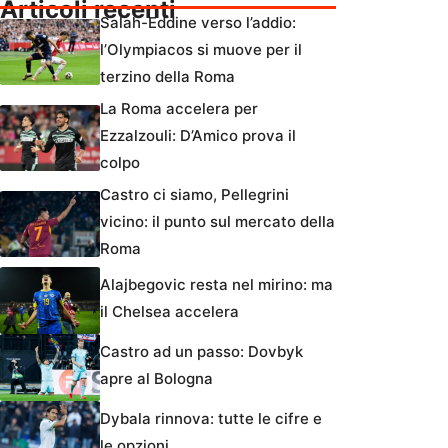
Articoli recenti
Salah-Eddine verso l’addio:
l’Olympiacos si muove per il
terzino della Roma
La Roma accelera per
Ezzalzouli: D’Amico prova il
colpo
Castro ci siamo, Pellegrini
vicino: il punto sul mercato della
Roma
Alajbegovic resta nel mirino: ma
il Chelsea accelera
Castro ad un passo: Dovbyk
apre al Bologna
Dybala rinnova: tutte le cifre e
le opzioni