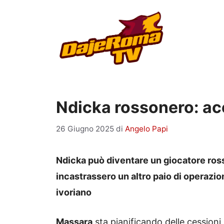
Vai
al
contenuto
Ndicka rossonero: a
26 Giugno 2025
di
Angelo Papi
Ndicka può diventare un giocatore ross
incastrassero un altro paio di operazion
ivoriano
Massara
sta pianificando delle cessioni p