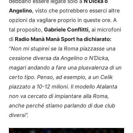
debbano essere legate solo a
N’Dicka o
Angelino
, visto che potrebbero esserci altre
opzioni da vagliare proprio in queste ore. A
tal proposito,
Gabriele Conflitti,
ai microfoni
di
Radio Manà Manà Sport ha dichiarato:
“
Non mi stupirei se la Roma piazzasse una
cessione diversa da Angelino o N’Dicka,
magari andando a fare una plusvalenza di un
certo tipo. Penso, ad esempio, a un Celik
piazzato a 10-12 milioni. Il modello Atalanta
non va cercato di impiantare alla Roma,
anche perché stiamo parlando di due club
diversi”.