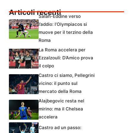
Articoli recenti
Salah-Eddine verso
l’addio: l’Olympiacos si
muove per il terzino della
Roma
La Roma accelera per
Ezzalzouli: D’Amico prova
il colpo
Castro ci siamo, Pellegrini
vicino: il punto sul
mercato della Roma
Alajbegovic resta nel
mirino: ma il Chelsea
accelera
Castro ad un passo: