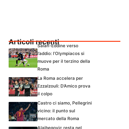
Articoli recenti
Salah-Eddine verso
l’addio: l’Olympiacos si
muove per il terzino della
Roma
La Roma accelera per
Ezzalzouli: D’Amico prova
il colpo
Castro ci siamo, Pellegrini
vicino: il punto sul
mercato della Roma
Alajbegovic resta nel