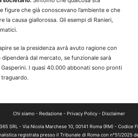
a societario.
Sintomo che qualcosa sta
e figure che già conoscevano l’ambiente e che
 la causa giallorossa. Gli esempi di Ranieri,
matici.
apire se la presidenza avrà avuto ragione con
 dipenderà dal mercato, se funzionale sarà
i Gasperini. I quasi 40.000 abbonati sono pronti
 traguardo.
Chi siamo
-
Redazione
-
Privacy Policy
-
Disclaimer
 365 SRL - Via Nicola Marchese 10, 00141 Roma (RM) - Codice Fi
nalistica registrata presso il Tribunale di Roma con n°51/2025 d