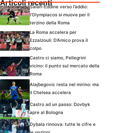
Articoli recenti
Salah-Eddine verso l’addio:
l’Olympiacos si muove per il
terzino della Roma
La Roma accelera per
Ezzalzouli: D’Amico prova il
colpo
Castro ci siamo, Pellegrini
vicino: il punto sul mercato della
Roma
Alajbegovic resta nel mirino: ma
il Chelsea accelera
Castro ad un passo: Dovbyk
apre al Bologna
Dybala rinnova: tutte le cifre e
le opzioni