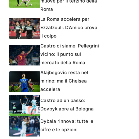
muove per il terzino della
Roma
La Roma accelera per
Ezzalzouli: D’Amico prova
il colpo
Castro ci siamo, Pellegrini
vicino: il punto sul
mercato della Roma
Alajbegovic resta nel
mirino: ma il Chelsea
accelera
Castro ad un passo:
Dovbyk apre al Bologna
Dybala rinnova: tutte le
cifre e le opzioni