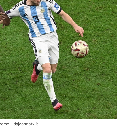
 corso – dajeormatv.it