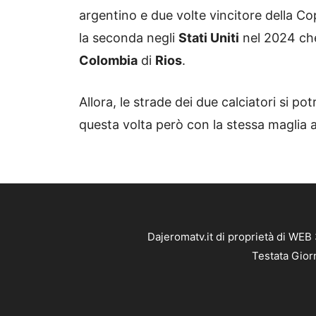
argentino e due volte vincitore della Co
la seconda negli
Stati Uniti
nel 2024 che 
Colombia
di
Rios
.
Allora, le strade dei due calciatori si po
questa volta però con la stessa maglia 
Dajeromatv.it di proprietà di WEB
Testata Gior