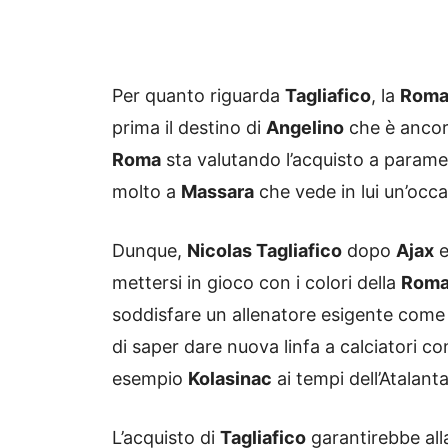
Per quanto riguarda
Tagliafico
, la
Rom
prima il destino di
Angelino
che è ancor
Roma
sta valutando l’acquisto a paramet
molto a
Massara
che vede in lui un’occ
Dunque,
Nicolas Tagliafico
dopo
Ajax
mettersi in gioco con i colori della
Rom
soddisfare un allenatore esigente com
di saper dare nuova linfa a calciatori c
esempio
Kolasinac
ai tempi dell’Atalanta
L’acquisto di
Tagliafico
garantirebbe al