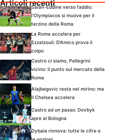
Articoli recenti
Salah-Eddine verso l’addio:
l’Olympiacos si muove per il
terzino della Roma
La Roma accelera per
Ezzalzouli: D’Amico prova il
colpo
Castro ci siamo, Pellegrini
vicino: il punto sul mercato della
Roma
Alajbegovic resta nel mirino: ma
il Chelsea accelera
Castro ad un passo: Dovbyk
apre al Bologna
Dybala rinnova: tutte le cifre e
le opzioni