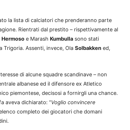
to la lista di calciatori che prenderanno parte
agione. Rientrati dal prestito – rispettivamente al
o
Hermoso
e Marash
Kumbulla
sono stati
a Trigoria. Assenti, invece, Ola
Solbakken
ed,
l’interesse di alcune squadre scandinave – non
centrale albanese ed il difensore ex Atletico
nico piemontese, decisosi a fornirgli una chance.
fa aveva dichiarato: “
Voglio convincere
 l’elenco completo dei giocatori che domani
ini.