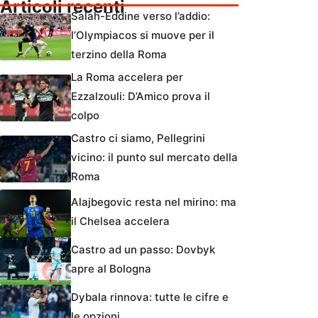
Articoli recenti
Salah-Eddine verso l’addio:
l’Olympiacos si muove per il
terzino della Roma
La Roma accelera per
Ezzalzouli: D’Amico prova il
colpo
Castro ci siamo, Pellegrini
vicino: il punto sul mercato della
Roma
Alajbegovic resta nel mirino: ma
il Chelsea accelera
Castro ad un passo: Dovbyk
apre al Bologna
Dybala rinnova: tutte le cifre e
le opzioni