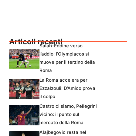
Articoli recenti
Salah-Eddine verso
l’addio: l’Olympiacos si
muove per il terzino della
Roma
La Roma accelera per
Ezzalzouli: D’Amico prova
il colpo
Castro ci siamo, Pellegrini
vicino: il punto sul
mercato della Roma
Alajbegovic resta nel