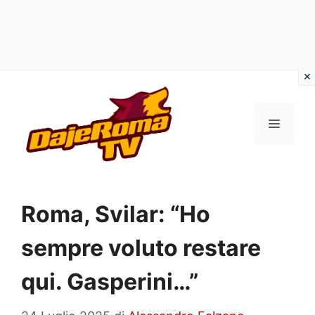
Vai
al
MENU
contenuto
Roma, Svilar: “Ho
sempre voluto restare
qui. Gasperini…”