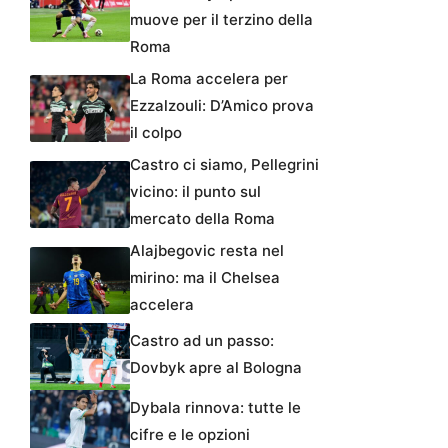
muove per il terzino della
Roma
La Roma accelera per
Ezzalzouli: D’Amico prova
il colpo
Castro ci siamo, Pellegrini
vicino: il punto sul
mercato della Roma
Alajbegovic resta nel
mirino: ma il Chelsea
accelera
Castro ad un passo:
Dovbyk apre al Bologna
Dybala rinnova: tutte le
cifre e le opzioni