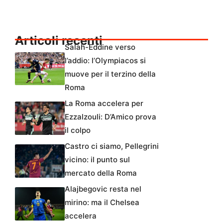
Articoli recenti
Salah-Eddine verso
l’addio: l’Olympiacos si
muove per il terzino della
Roma
La Roma accelera per
Ezzalzouli: D’Amico prova
il colpo
Castro ci siamo, Pellegrini
vicino: il punto sul
mercato della Roma
Alajbegovic resta nel
mirino: ma il Chelsea
accelera