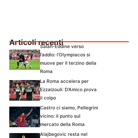
Articoli recenti
Salah-Eddine verso
l’addio: l’Olympiacos si
muove per il terzino della
Roma
La Roma accelera per
Ezzalzouli: D’Amico prova
il colpo
Castro ci siamo, Pellegrini
vicino: il punto sul
mercato della Roma
Alajbegovic resta nel