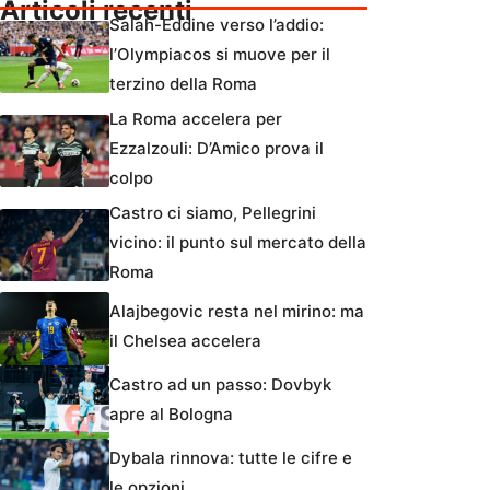
Articoli recenti
Salah-Eddine verso l’addio:
l’Olympiacos si muove per il
terzino della Roma
La Roma accelera per
Ezzalzouli: D’Amico prova il
colpo
Castro ci siamo, Pellegrini
vicino: il punto sul mercato della
Roma
Alajbegovic resta nel mirino: ma
il Chelsea accelera
Castro ad un passo: Dovbyk
apre al Bologna
Dybala rinnova: tutte le cifre e
le opzioni