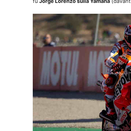
fu
Jorge Lorenzo sulla Yamaha
(davanti