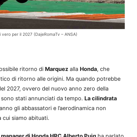
di vero per il 2027 (DajeRomaTv – ANSA)
ssibile ritorno di
Marquez
alla
Honda
, che
o di ritorno alle origini. Ma quando potrebbe
del 2027, ovvero del nuovo anno zero della
 sono stati annunciati da tempo.
La cilindrata
ranno gli abbassatori e l’aerodinamica non
a cui siamo abituati.
m manager di Honda HRC Alberto Puig
ha parlato